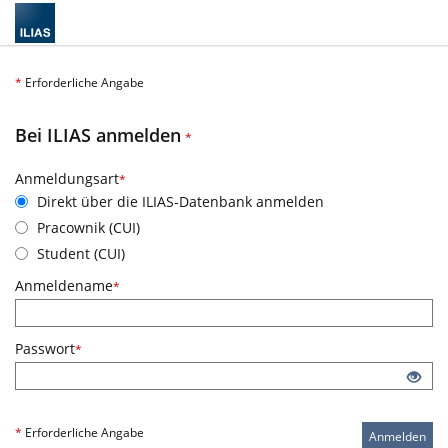
*
Erforderliche Angabe
Erforderliche Angabe
Bei ILIAS anmelden
*
Erforderliche Angabe
Anmeldungsart
*
Direkt über die ILIAS-Datenbank anmelden
Pracownik (CUI)
Student (CUI)
Erforderliche Angabe
Anmeldename
*
Erforderliche Angabe
Passwort
*
*
Erforderliche Angabe
Anmelden